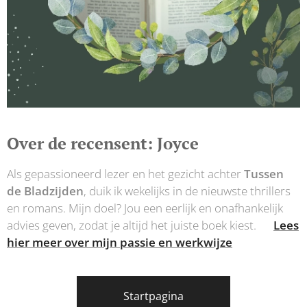
Over de recensent: Joyce
Als gepassioneerd lezer en het gezicht achter
Tussen
de Bladzijden
, duik ik wekelijks in de nieuwste thrillers
en romans. Mijn doel? Jou een eerlijk en onafhankelijk
advies geven, zodat je altijd het juiste boek kiest.👉
Lees
hier meer over mijn passie en werkwijze
Startpagina