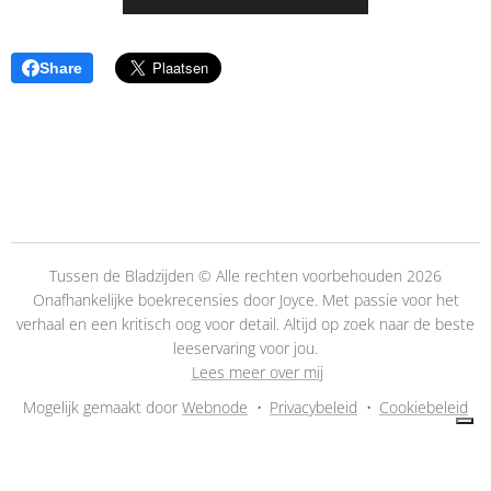
Share
Tussen de Bladzijden © Alle rechten voorbehouden 2026
Onafhankelijke boekrecensies door Joyce. Met passie voor het
verhaal en een kritisch oog voor detail. Altijd op zoek naar de beste
leeservaring voor jou.
👉
Lees meer over mij
Mogelijk gemaakt door
Webnode
Privacybeleid
Cookiebeleid
Uw privacy-opties