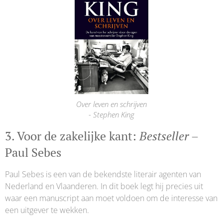
Over leven en schrijven
- Stephen King
3. Voor de zakelijke kant:
Bestseller
–
Paul Sebes
Paul Sebes is een van de bekendste literair agenten van
Nederland en Vlaanderen. In dit boek legt hij precies uit
waar een manuscript aan moet voldoen om de interesse van
een uitgever te wekken.