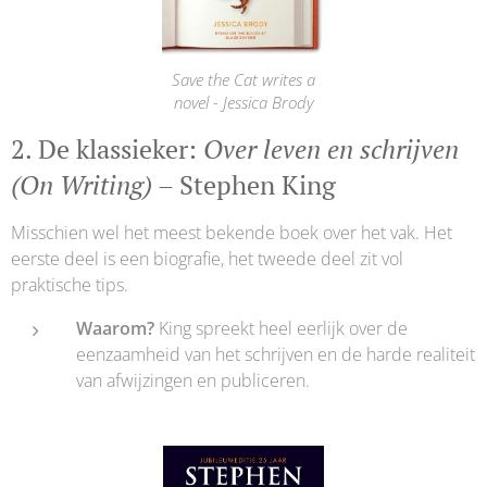
Save the Cat writes a
novel - Jessica Brody
2. De klassieker:
Over leven en schrijven
(On Writing)
– Stephen King
Misschien wel het meest bekende boek over het vak. Het
eerste deel is een biografie, het tweede deel zit vol
praktische tips.
Waarom?
King spreekt heel eerlijk over de
eenzaamheid van het schrijven en de harde realiteit
van afwijzingen en publiceren.