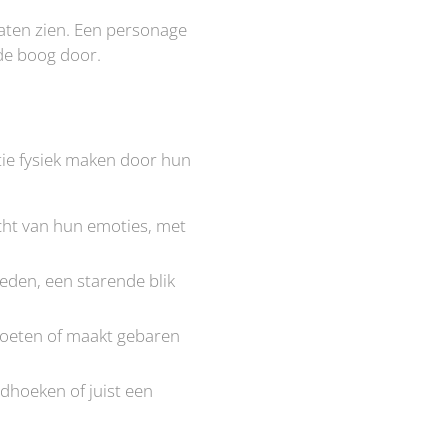
laten zien. Een personage
de boog door.
otie fysiek maken door hun
cht van hun emoties, met
leden, een starende blik
voeten of maakt gebaren
dhoeken of juist een