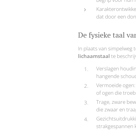
Karakterontwikkel
dat door een don
De fysieke taal va
In plaats van simpelweg t
lichaamstaal
te beschrij
Verslagen houdin
hangende schoud
Vermoeide ogen: V
of ogen die troeb
Trage, zware bew
die zwaar en tra
Gezichtsuitdrukk
strakgespannen k