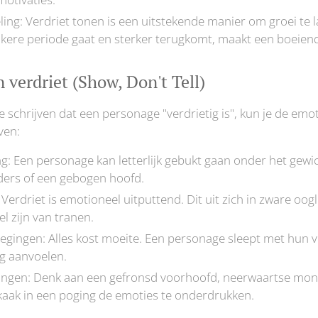
ing: Verdriet tonen is een uitstekende manier om groei te 
kere periode gaat en sterker terugkomt, maakt een boeien
n verdriet (Show, Don't Tell)
e schrijven dat een personage "verdrietig is", kun je de em
ven:
g: Een personage kan letterlijk gebukt gaan onder het gewi
ers of een gebogen hoofd.
erdriet is emotioneel uitputtend. Dit uit zich in zware oog
el zijn van tranen.
egingen: Alles kost moeite. Een personage sleept met hun 
ag aanvoelen.
ingen: Denk aan een gefronsd voorhoofd, neerwaartse mon
aak in een poging de emoties te onderdrukken.