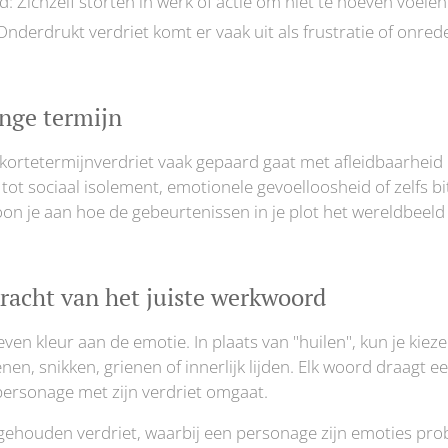
: Zichzelf storten in werk of actie om niet te hoeven voelen
Onderdrukt verdriet komt er vaak uit als frustratie of onred
nge termijn
 kortetermijnverdriet vaak gepaard gaat met afleidbaarheid 
 tot sociaal isolement, emotionele gevoelloosheid of zelfs b
toon je aan hoe de gebeurtenissen in je plot het wereldbeel
racht van het juiste werkwoord
en kleur aan de emotie. In plaats van "huilen", kun je kieze
en, snikken, grienen of innerlijk lijden. Elk woord draagt e
 personage met zijn verdriet omgaat.
ngehouden verdriet, waarbij een personage zijn emoties pro