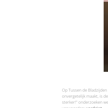
Op Tussen de Bladzijden 
onvergetelijk maakt, is 
sterker!" onderzoeken we