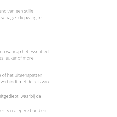
end van een stille
ersonages diepgang te
nten waarop het essentieel
ets leuker of more
e of het uiteenspatten
 verbindt met de reis van
uitgediept, waarbij de
 er een diepere band en