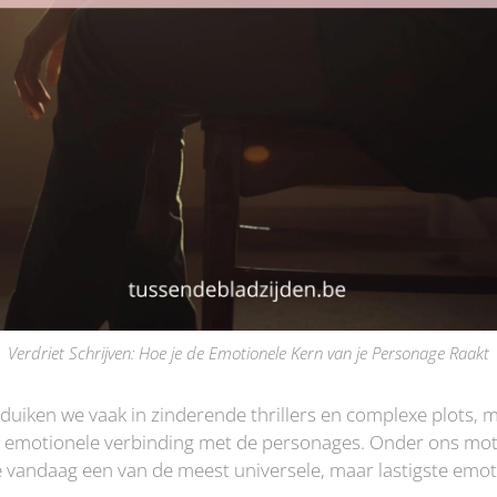
Verdriet Schrijven: Hoe je de Emotionele Kern van je Personage Raakt
duiken we vaak in zinderende thrillers en complexe plots, 
de emotionele verbinding met de personages. Onder ons mott
 vandaag een van de meest universele, maar lastigste emot