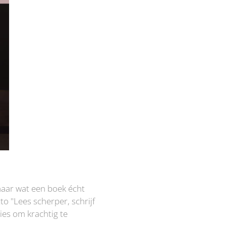
maar wat een boek écht
o "Lees scherper, schrijf
ies om krachtig te