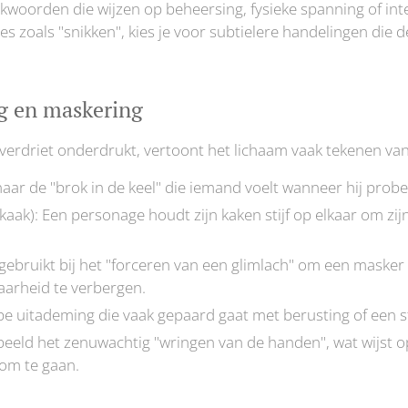
woorden die wijzen op beheersing, fysieke spanning of inter
es zoals "snikken", kies je voor subtielere handelingen die de
g en maskering
rdriet onderdrukt, vertoont het lichaam vaak tekenen van
 naar de "brok in de keel" die iemand voelt wanneer hij probee
aak): Een personage houdt zijn kaken stijf op elkaar om zijn
ebruikt bij het "forceren van een glimlach" om een masker v
aarheid te verbergen.
e uitademing die vaak gepaard gaat met berusting of een st
beeld het zenuwachtig "wringen van de handen", wat wijst 
om te gaan.