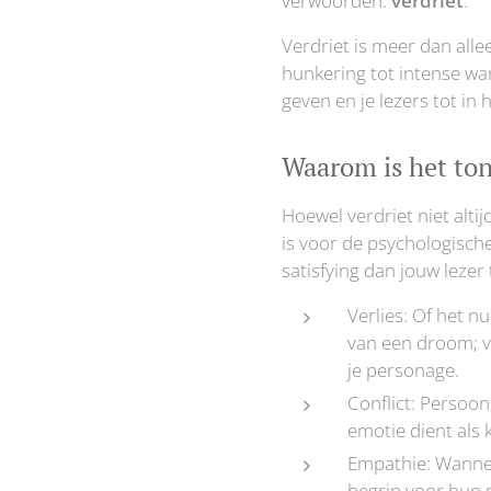
verwoorden:
verdriet
.
Verdriet is meer dan alle
hunkering tot intense wan
geven en je lezers tot in h
Waarom is het ton
Hoewel verdriet niet alti
is voor de psychologische
satisfying dan jouw lezer
Verlies: Of het n
van een droom; ve
je personage.
Conflict: Persoon
emotie dient als 
Empathie: Wannee
begrip voor hun 