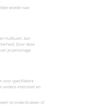
.
elijke woede naar
en huilbuien, kan
itterheid. Door deze
d van je personage
n voor specifiekere
en andere intensiteit en
beert te onderdrukken of