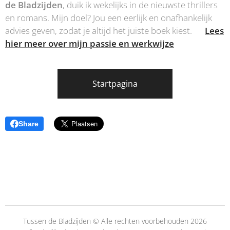
de Bladzijden
, duik ik wekelijks in de nieuwste thrillers
en romans. Mijn doel? Jou een eerlijk en onafhankelijk
advies geven, zodat je altijd het juiste boek kiest.👉
Lees
hier meer over mijn passie en werkwijze
Startpagina
Share
Tussen de Bladzijden © Alle rechten voorbehouden 2026