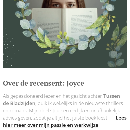
Over de recensent: Joyce
Als gepassioneerd lezer en het gezicht achter
Tussen
de Bladzijden
, duik ik wekelijks in de nieuwste thrillers
en romans. Mijn doel? Jou een eerlijk en onafhankelijk
advies geven, zodat je altijd het juiste boek kiest.👉
Lees
hier meer over mijn passie en werkwijze