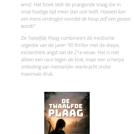
wind. Het boek stelt de prangende vraag die in
onze huidige tijd meer dan ooit leeft:
Hoeveel kan
een mens verdragen voordat de hoop zelf een gevaar
wordt?
De Twaalfde Plaag
combineert de medische
urgentie van de jaren '90 thriller met de diepe,
existentiële angst van de 21e eeuw. Het is niet
alleen een race tegen de klok, maar een scherpe
ontleding van menselijke veerkracht onder
maximale druk.