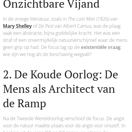
Onzichtbare Vijand
In de vroege literatuur, zoals in
The Last Man
(1826) van
Mary Shelley
of
De Pest
van Albert Camus, was de plaag
vaak een abstracte, bijna goddelijke kracht. Het was een
straf of een onvermijdelijk natuurverschijnsel waar de mens
geen grip op had. De focus lag op de
existentiële vraag
:
wie zijn we nog als de beschaving wegvalt?
2. De Koude Oorlog: De
Mens als Architect van
de Ramp
Na de Tweede Wereldoorlog verschoof de focus. De angst
voor de natuur maakte plaats voor de angst voor onszelf. In