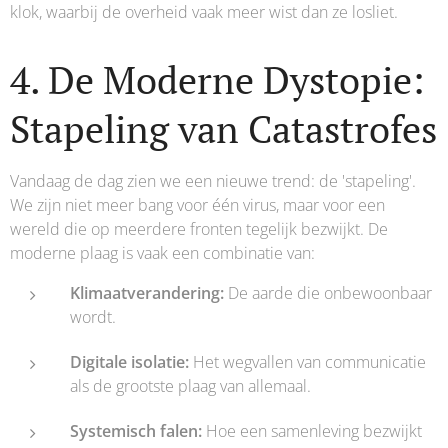
klok, waarbij de overheid vaak meer wist dan ze losliet.
4. De Moderne Dystopie:
Stapeling van Catastrofes
Vandaag de dag zien we een nieuwe trend: de 'stapeling'.
We zijn niet meer bang voor één virus, maar voor een
wereld die op meerdere fronten tegelijk bezwijkt. De
moderne plaag is vaak een combinatie van:
Klimaatverandering:
De aarde die onbewoonbaar
wordt.
Digitale isolatie:
Het wegvallen van communicatie
als de grootste plaag van allemaal.
Systemisch falen:
Hoe een samenleving bezwijkt