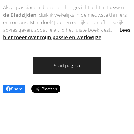
Als gepassioneerd lezer en het gezicht achter
Tussen
de Bladzijden
, duik ik wekelijks in de nieuwste thrillers
en romans. Mijn doel? Jou een eerlijk en onafhankelijk
advies geven, zodat je altijd het juiste boek kiest.👉
Lees
hier meer over mijn passie en werkwijze
Startpagina
Share