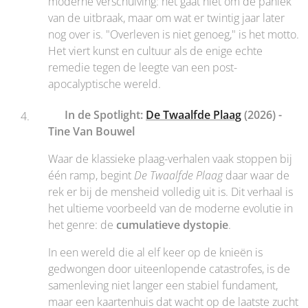
moderne verschuiving: het gaat niet om de paniek
van de uitbraak, maar om wat er twintig jaar later
nog over is. "Overleven is niet genoeg," is het motto.
Het viert kunst en cultuur als de enige echte
remedie tegen de leegte van een post-
apocalyptische wereld.
🔦 In de Spotlight:
De Twaalfde Plaag
(2026) -
Tine Van Bouwel
Waar de klassieke plaag-verhalen vaak stoppen bij
één ramp, begint
De Twaalfde Plaag
daar waar de
rek er bij de mensheid volledig uit is. Dit verhaal is
het ultieme voorbeeld van de moderne evolutie in
het genre: de
cumulatieve dystopie
.
In een wereld die al elf keer op de knieën is
gedwongen door uiteenlopende catastrofes, is de
samenleving niet langer een stabiel fundament,
maar een kaartenhuis dat wacht op de laatste zucht