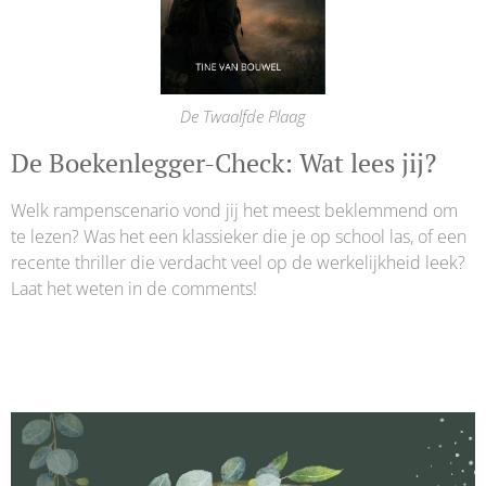
De Twaalfde Plaag
De Boekenlegger-Check: Wat lees jij?
Welk rampenscenario vond jij het meest beklemmend om
te lezen? Was het een klassieker die je op school las, of een
recente thriller die verdacht veel op de werkelijkheid leek?
Laat het weten in de comments!