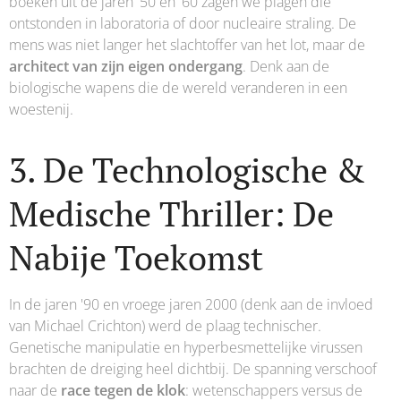
boeken uit de jaren '50 en '60 zagen we plagen die
ontstonden in laboratoria of door nucleaire straling. De
mens was niet langer het slachtoffer van het lot, maar de
architect van zijn eigen ondergang
. Denk aan de
biologische wapens die de wereld veranderen in een
woestenij.
3. De Technologische &
Medische Thriller: De
Nabije Toekomst
In de jaren '90 en vroege jaren 2000 (denk aan de invloed
van Michael Crichton) werd de plaag technischer.
Genetische manipulatie en hyperbesmettelijke virussen
brachten de dreiging heel dichtbij. De spanning verschoof
naar de
race tegen de klok
: wetenschappers versus de