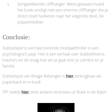
IJzingwekkende cliffhanger: Wees gewaarschuwd:
het boek eindigt met een enorme cliffhanger die je
direct doet hunkeren naar het volgende deel, De
poppendokter.
Conclusie:
Dubbelspel is een fascinerende misdaadthriller in een
psychologisch jasje. Het is een verhaal over dubbellevens,
trauma's en de vraag hoe ver je gaat voor je carrière en je
familie.
Dubbelspel van Bregje Rebergen is
hier
verkrijgbaar als
paperback en e-book
TIP: bekijk
hier
onze andere recensies uit Boek in de Kijker