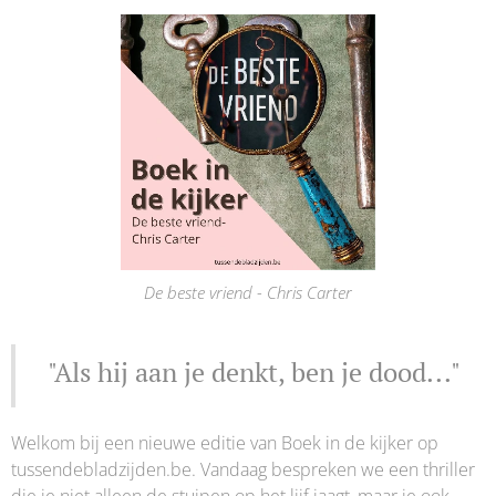
De beste vriend - Chris Carter
"Als hij aan je denkt, ben je dood..."
Welkom bij een nieuwe editie van Boek in de kijker op
tussendebladzijden.be. Vandaag bespreken we een thriller
die je niet alleen de stuipen op het lijf jaagt, maar je ook