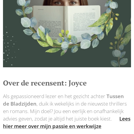
Over de recensent: Joyce
Als gepassioneerd lezer en het gezicht achter
Tussen
de Bladzijden
, duik ik wekelijks in de nieuwste thrillers
en romans. Mijn doel? Jou een eerlijk en onafhankelijk
advies geven, zodat je altijd het juiste boek kiest.👉
Lees
hier meer over mijn passie en werkwijze