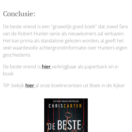
Conclusie:
De beste vriend is een "gruwelijk goed boek" dat zowel fans
van de Robert Hunter-serie als nieuwkomers zal verbazen.
Het kan prima als standalone gelezen worden, al geeft het
veel waardevolle achtergrondinformatie over Hunters eigen
geschiedenis
De beste vriend is
hier
verkrijgbaar als paperback en e-
book
TIP: bekijk
hier
al onze boekrecensies uit Boek in de Kijker