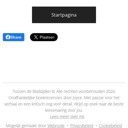
Startpagina
Share
Tussen de Bladzijden © Alle rechten voorbehouden 2026
Onafhankelijke boekrecensies door Joyce. Met passie voor het
verhaal en een kritisch oog voor detail. Altijd op zoek naar de beste
leeservaring voor jou.
👉
Lees meer over mij
Mogelijk gemaakt door
Webnode
Privacybeleid
Cookiebeleid