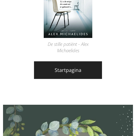
De stille patiënt - Alex
Michaelides
Startpagina