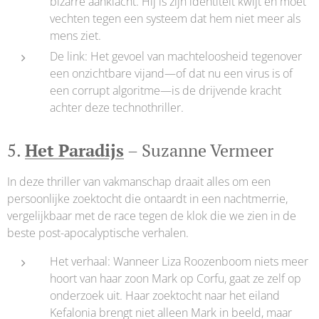
bizarre aanklacht. Hij is zijn identiteit kwijt en moet
vechten tegen een systeem dat hem niet meer als
mens ziet.
De link: Het gevoel van machteloosheid tegenover
een onzichtbare vijand—of dat nu een virus is of
een corrupt algoritme—is de drijvende kracht
achter deze technothriller.
5.
Het Paradijs
– Suzanne Vermeer
In deze thriller van vakmanschap draait alles om een
persoonlijke zoektocht die ontaardt in een nachtmerrie,
vergelijkbaar met de race tegen de klok die we zien in de
beste post-apocalyptische verhalen.
Het verhaal: Wanneer Liza Roozenboom niets meer
hoort van haar zoon Mark op Corfu, gaat ze zelf op
onderzoek uit. Haar zoektocht naar het eiland
Kefalonia brengt niet alleen Mark in beeld, maar