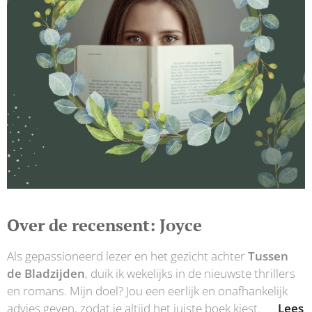
Over de recensent: Joyce
Als gepassioneerd lezer en het gezicht achter
Tussen
de Bladzijden
, duik ik wekelijks in de nieuwste thrillers
en romans. Mijn doel? Jou een eerlijk en onafhankelijk
advies geven, zodat je altijd het juiste boek kiest.👉
Lees