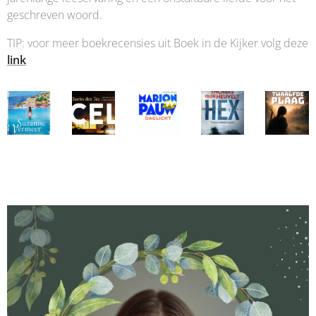
geschreven woord.
TIP: voor meer boekrecensies uit Boek in de Kijker volg deze
link