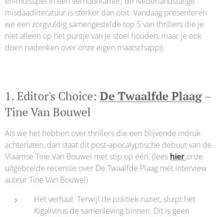
en-muisspel in een verhoorkamer; de Nederlandstalige
misdaadliteratuur is sterker dan ooit. Vandaag presenteren
we een zorgvuldig samengestelde top 5 van thrillers die je
niet alleen op het puntje van je stoel houden, maar je ook
doen nadenken over onze eigen maatschappij.
1. Editor's Choice:
De Twaalfde Plaag
–
Tine Van Bouwel
Als we het hebben over thrillers die een blijvende indruk
achterlaten, dan staat dit post-apocalyptische debuut van de
Vlaamse Tine Van Bouwel met stip op één. (lees
hier
onze
uitgebreide recensie over De Twaalfde Plaag mét interview
auteur Tine Van Bouwel)
Het verhaal: Terwijl de politiek ruziet, sluipt het
Kigalivirus de samenleving binnen. Dit is geen