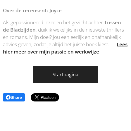
Over de recensent: Joyce
Als gepassioneerd lezer en het gezicht achter
Tussen
de Bladzijden
, duik ik wekelijks in de nieuwste thrillers
en romans. Mijn doel? Jou een eerlijk en onafhankelijk
advies geven, zodat je altijd het juiste boek kiest.👉
Lees
hier meer over mijn passie en werkwijze
Startpagina
Share