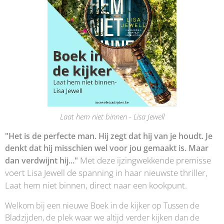
Laat hem niet binnen - Lisa Jewell
"Het is de perfecte man. Hij zegt dat hij van je houdt. Je
denkt dat hij misschien wel voor jou gemaakt is. Maar
Met deze ijzingwekkende premisse
dan verdwijnt hij..."
voert Lisa Jewell de spanning in haar nieuwste thriller,
Laat hem niet binnen, direct naar een kookpunt.
Welkom bij een nieuwe Boek in de kijker op Tussen de
Bladzijden, de plek waar we altijd verder kijken dan de